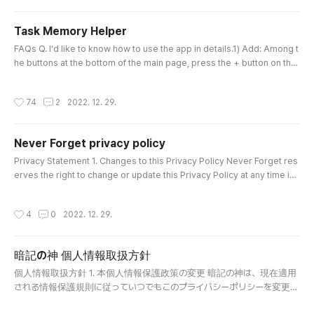
on such as your name, address, phone number, email ..
Task Memory Helper
글 내용
FAQs Q. I'd like to know how to use the app in details.1) Add: Among t
he buttons at the bottom of the main page, press the + button on the
left.2) Move: Press and hold a note and move it to the desired locatio
n.3) Delete: Swipe a note to the right to delete the note.5) Edit: Open
작성시간
74
2
2022. 12. 29.
a note to edit.Q. The font size is too small!You can change the font siz
e at Settings.Q. I want to see more things to..
Never Forget privacy policy
글 내용
Privacy Statement 1. Changes to this Privacy Policy Never Forget res
erves the right to change or update this Privacy Policy at any time in
accordance with current data protection regulations. 2. Personal info
rmation Personal Information We do not collect personally identifiabl
작성시간
4
0
2022. 12. 29.
e information about you. In other words, we do not collect informatio
n such as your name, address, phone number, email ad..
暗記の神 個人情報取扱方針
글 내용
個人情報取扱方針 1. 本個人情報保護政策の変更 暗記の神は、現在適用
される情報保護規則に従っていつでもこのプライバシーポリシーを変更ま
たは更新する権利を有します。 2. 個人情報 Personal information 個人