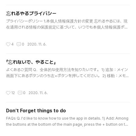
신중하게 결제하여주시면 감사하겠습니다. (한 달 뒤엔 광고가 다시 나오게 됩니다.
다시 없애고 싶으신 경우 다시 광고 제거 기능을 사용하시면 됩니다.) Q. 잠금화면에
忘れるやるプライバシー
알림이 계속 떠있어요! (핸드폰 설정 - 알림 - 어플리케이션 - 채찍질 다이어트 알림
글 내용
끄기)를 해주시면 알림이 사라집니다. 알려드린 ..
プライバシーポリシー 1.本個人情報保護方針の変更 忘れるやるには、現
在適用される情報の保護規定に基づいて、いつでも本個人情報保護ポリ
シーを変更または更新する権利があります。 2.個人情報Personal inform
ation 個人情報We do not collect personally identifiable information a
작성시간
4
0
2020. 11. 6.
bout you。In other words、we do not collect information such as you
r name、address、phone number、email address or precise geogr
aphic location。私たちは、お客様の個人識別情報を収集しません。つま
「忘れないで、やること」
り、あなたの名前、住所、電話番号、電子メールアドレス、または正確な
글 내용
地理的位置などの情報を収集しません。 3.広告Adver..
よくあるご質問 Q．全体的な使用方法を知りたいです。 1) 追加：メイン
画面下にあるボタンのうち左+ボタンを押してください。 2) 移動：メモを
数秒間押してから希望する場所に移動させてください。 3) 削除：メモを
右にスワイプすると削除されます。 4) 修正：メモをクリックしてくださ
작성시간
12
0
2020. 11. 6.
い。 Q．文字がとても小さいです。 設定に入ると文字サイズを調節する
ことができます。 Q．やることをもっとたくさん表示させたいです。 設定
に入ってメモスペースサイズを調節すると、より多くのメモを一目で把握
Don't Forget things to do
できます。 Q．広告削除とは何ですか？ 広告削除機能は、メインの一番
글 내용
下にあるバナー広告を一か月間削除する機能です。「忘れないで、やるこ
FAQs Q. I'd like to know how to use the app in details. 1) Add: Among
と」の主な収入源は広告です。(広告を通して開発者の生活費、アプリアッ
the buttons at the bottom of the main page, press the + button on the
プデート、新しいアプリ開発まで行っています。)しかし、この広告を不便
left. 2) Move: Press and hold a note and move it to the desired locati