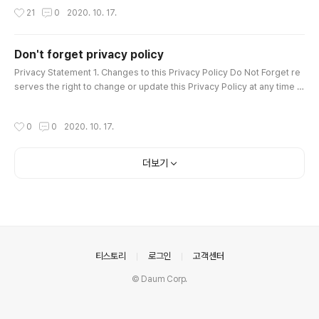
に感じる方もいらっしゃるので、広告削除..
on. 3) Delete: Swipe a note to the right to delete the note. 5) Edit: Op
작성시간
21
0
2020. 10. 17.
en a note to edit. Q. The font size is too small! You can change the fon
t size at Settings. Q. I want to see more th..
Don't forget privacy policy
글 내용
Privacy Statement 1. Changes to this Privacy Policy Do Not Forget re
serves the right to change or update this Privacy Policy at any time in
accordance with current data protection regulations. 2. Personal info
rmation Personal Information We do not collect personally identifiabl
작성시간
0
0
2020. 10. 17.
e information about you. In other words, we do not collect informatio
n such as your name, address, phone number, email a..
더보기
의안내
티스토리
로그인
고객센터
© Daum Corp.