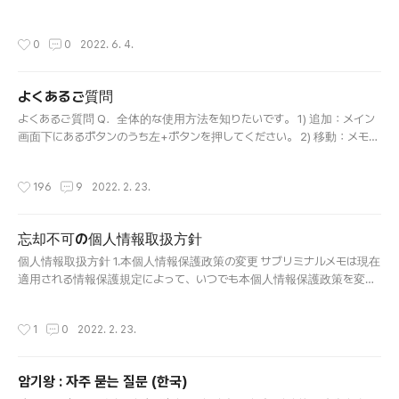
定 - 通知 -アプリケーション - 怠け癖の治療薬通知オフ)を実行すると通
変更またはアップデートする権利があります。 2.個人情報Personalinfor
知が消えます。この方法を使用すると、ノーティフィケーショ..
mation 個人情報Wedonotcollectpersonallyidentifiableinformationabo
작성시간
0
0
2022. 6. 4.
utyou. Inotherwords,wedonotcollectinformationsuchasyourname,ad
dress,phonenumber,emailaddressorprecisegeographiclocation.私
たちはあなたに関する個人識別情報を収集しません。 つまり、あなたの
よくあるご質問
名前、住所、電話番号、Eメールアドレスまたは正確な地理的位置などの
글 내용
情報を収集しません。 3.広告Advertising 広告AlladsinourApp..
よくあるご質問 Q．全体的な使用方法を知りたいです。 1) 追加：メイン
画面下にあるボタンのうち左+ボタンを押してください。 2) 移動：メモを
数秒間押してから希望する場所に移動させてください。 3) 削除：メモを
右にスワイプすると削除されます。 4) 修正：メモをクリックしてくださ
작성시간
196
9
2022. 2. 23.
い。 Q．文字がとても小さいです。 設定に入ると文字サイズを調節メモ
ができます。 Q．メモをもっとたくさん表示させたいです。 設定に入って
メモスペースサイズを調節すると、より多くのメモを一目で把握できま
忘却不可の個人情報取扱方針
す。 Q．広告削除とは何ですか？ 広告削除機能は、メインの一番下にあ
글 내용
るバナー広告を一か月間削除する機能です。ど忘れ防止をサポートの主
個人情報取扱方針 1.本個人情報保護政策の変更 サブリミナルメモは現在
な収入源は広告です。(広告を通して開発者の生活費、アプリアップデー
適用される情報保護規定によって、いつでも本個人情報保護政策を変更
ト、新しいアプリ開発まで行っています。)しかし、この広告を不便に感
またはアップデートする権利があります。 2.個人情報Personal informati
じる方もいらっしゃるので、広告削除機能を追加し..
on 個人情報We do not collect personally identifiable information abo
작성시간
1
0
2022. 2. 23.
ut you. In other words、we do not collect information such as your na
me、address、phone number、email address or precise geographi
c location.私たちは貴下に関する個人識別情報を収集しません。 つま
암기왕 : 자주 묻는 질문 (한국)
り、貴下の名前、住所、電話番号、電子メール住所又は正確な地理的位
글 내용