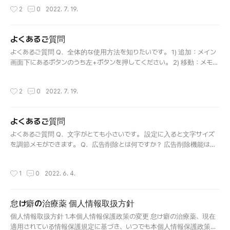
情報 We do not collect personally identifiable information about you. I
작성시간
2
0
2022. 7. 19.
n other words, we do not collect information such as your name, add
ress, phone number, email address or precise geographic location.
私たちはあなたに関する個人識別情報を収集しません。つまり、あなたの
よくあるご質問
名前、住所、電話番号、電子メールアドレス、正確な地理的な場所など
글 내용
の情報を収集しません。 3. 広告 ..
よくあるご質問 Q．全体的な使用方法を知りたいです。 1) 追加：メイン
画面下にあるボタンのうち左+ボタンを押してください。 2) 移動：メモを
数秒間押してから希望する場所に移動させてください。 3) 削除：メモを
右にスワイプすると削除されます。 4) 修正：メモをクリックしてくださ
작성시간
2
0
2022. 7. 19.
い。 Q．文字がとても小さいです。 設定に入ると文字サイズを調節メモ
ができます。 Q．メモをもっとたくさん表示させたいです。 設定に入って
メモスペースサイズを調節すると、より多くのメモを一目で把握できま
よくあるご質問
す。 Q．広告削除とは何ですか？ 広告削除機能は、メインの一番下にあ
글 내용
るバナー広告を一か月間削除する機能です。暗記の神モの主な収入源は
よくあるご質問 Q．文字がとても小さいです。 設定に入ると文字サイズ
広告です。(広告を通して開発者の生活費、アプリアップデート、新しい
を調節メモができます。 Q．広告削除とは何ですか？ 広告削除機能は、
アプリ開発まで行っています。)しかし、この広告を不便に感じる方もい
メインの一番下にあるバナー広告を一か月間削除する機能です。怠け癖
らっしゃるので、広告削除機能を追加しました。広..
の治療薬の主な収入源は広告です。(広告を通して開発者の生活費、アプ
작성시간
1
0
2022. 6. 4.
リアップデート、新しいアプリ開発まで行っています。)しかし、この広告
を不便に感じる方もいらっしゃるので、広告削除機能を追加しました。
広告を削除しなくても、怠け癖の治療薬のすべての機能は無料で提供さ
怠け癖の治療薬 個人情報取扱方針
れますので、決済は慎重に行ってください。(一か月後には再び広告が表
글 내용
示されます。再び非表示にしたい方は、広告削除機能をもう一度使用し
個人情報取扱方針 1.本個人情報保護政策の変更 怠け癖の治療薬、現在
てください。) Q．ロック画面に通知がずっと表示されます。 (携帯電話設
適用されている情報保護規定に基づき、いつでも本個人情報保護政策を