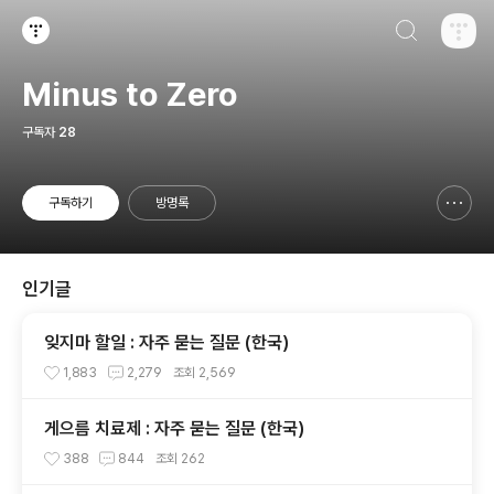
검색하기
티스토리
Minus to Zero
구독자
28
구독하기
방명록
신고하기 레이어
열기
인기글
잊지마 할일 : 자주 묻는 질문 (한국)
1,883
2,279
조회
2,569
게으름 치료제 : 자주 묻는 질문 (한국)
388
844
조회
262