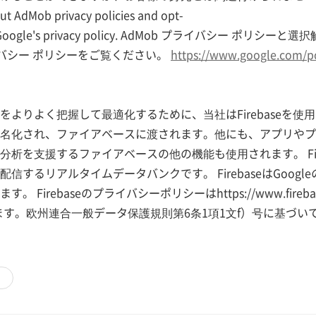
t AdMob privacy policies and opt-
 out Google's privacy policy. AdMob プライバシー ポ
ライバシー ポリシーをご覧ください。
https://www.google.com/pol
をよりよく把握して最適化するために、当社はFirebaseを使
名化され、ファイアベースに渡されます。他にも、アプリやプ
析を支援するファイアベースの他の機能も使用されます。 Fir
信するリアルタイムデータバンクです。 FirebaseはGoog
irebaseのプライバシーポリシーはhttps://www.firebase.co
入手できます。欧州連合一般データ保護規則第6条1項1文f）号に基づ
기